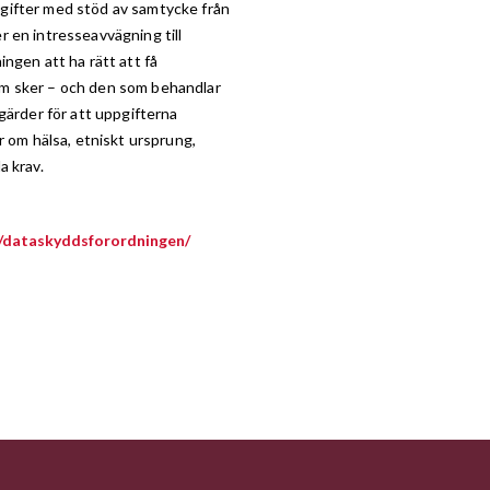
gifter med stöd av samtycke från
er en intresseavvägning till
ngen att ha rätt att få
m sker – och den som behandlar
gärder för att uppgifterna
r om hälsa, etniskt ursprung,
a krav.
r/dataskyddsforordningen/