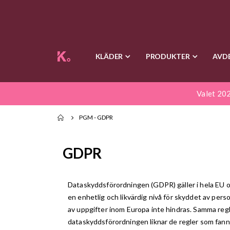
KLÄDER
PRODUKTER
AVD
Valet 20
PGM - GDPR
GDPR
Dataskyddsförordningen (GDPR) gäller i hela EU oc
en enhetlig och likvärdig nivå för skyddet av perso
av uppgifter inom Europa inte hindras. Samma regl
dataskyddsförordningen liknar de regler som fann