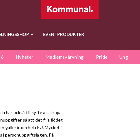
ELNINGSSHOP
EVENTPRODUKTER
26
Nyheter
Medlemsvärvning
Pride
Ung
h har också till syfte att skapa
nuppgifter så att det fria flödet
er gäller inom hela EU. Mycket i
s i personuppgiftslagen. På