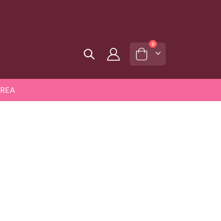
artiklar
0
Cart
REA